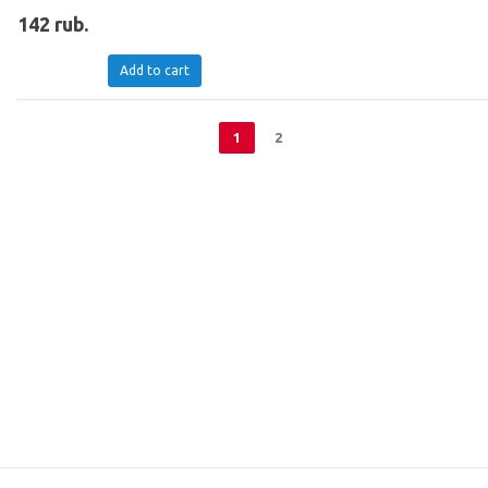
142 rub.
Add to cart
1
2