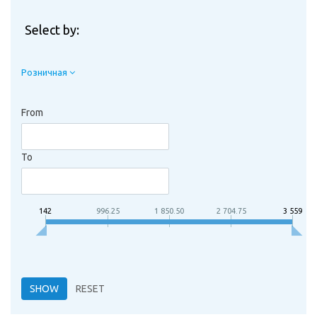
Select by:
Розничная
From
To
142
996.25
1 850.50
2 704.75
3 559