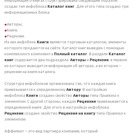
Информация о книгах структурирована следующим образом:
создан тип инфоблока
Каталог книг
. Для этого типа создано три
информационных блока:
Авторы;
Книги;
Рецензии.
Из них инфоблок
Книги
является торговым каталогом, элементы
которого продаются на сайте. Каталог книг выведен с помощью
комплексного компонента
Полный каталог
. В разделе
Каталог
книг
содержится два подраздела:
Авторы
и
Рецензии
, в первом
из которых выводится информация об авторах, а во втором –
рецензии на книги каталога.
Структура инфоблоков организована так, что каждая книга
привязывается к определенному
Автору
. В настройках
инфоблока
Книги
создано свойство
Авторы
типа
Привязка к
элементам
. С другой стороны, каждая
Рецензия
привязывается к
определенной книге. Для этого в настройках инфоблока
Рецензии
создано свойство
Рецензия на книгу
типа
Привязка к
элементам
.
Аффилиат – это вид партнера компании, который