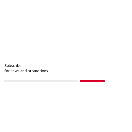
Subscribe
for news and promotions
2026 © Pinall.org
Company
Information