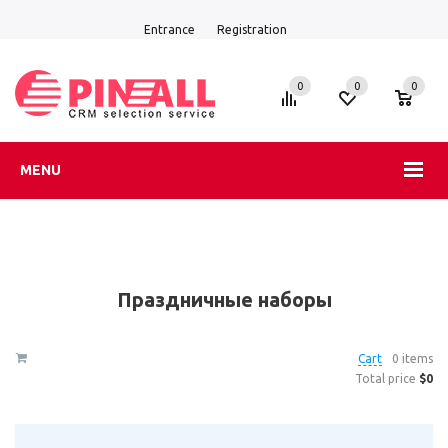
Entrance
Registration
0
0
0
MENU
Праздничные наборы
Cart
0 items
Total price
$0