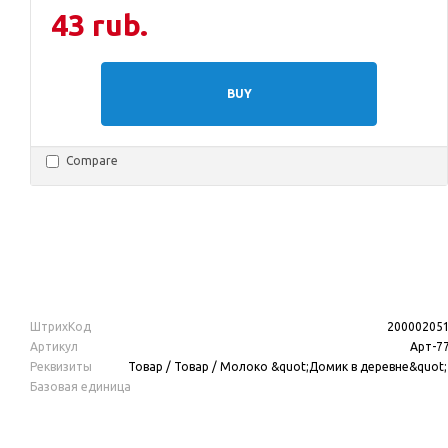
43 rub.
BUY
Compare
ШтрихКод
20000205
Артикул
Арт-7
Реквизиты
Товар / Товар / Молоко &quot;Домик в деревне&quot;
Базовая единица