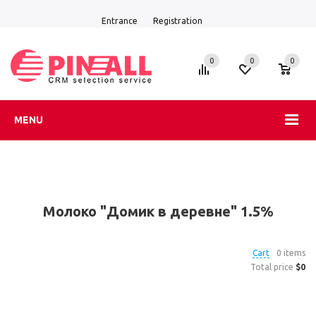
Entrance
Registration
0
0
0
MENU
Молоко "Домик в деревне" 1.5%
Cart
0 items
Total price
$0