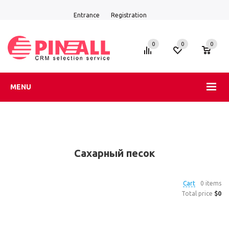
Entrance
Registration
0
0
0
MENU
Сахарный песок
Cart
0 items
Total price
$0