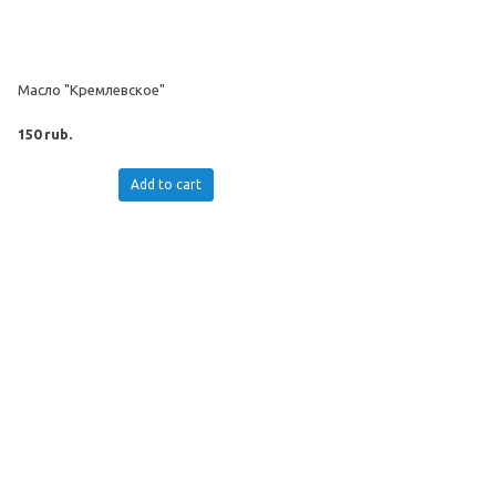
Масло "Кремлевское"
150 rub.
Add to cart