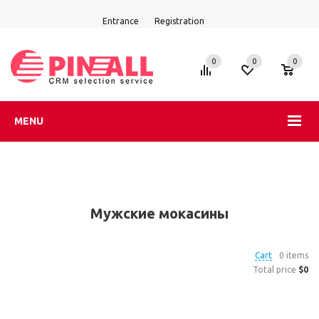
Entrance
Registration
0
0
0
MENU
Мужские мокасины
Cart
0 items
Total price
$0