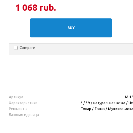
1 068 rub.
BUY
Compare
Артикул
М-1
Характеристики
6 / 39 / натуральная кожа / Ч
Реквизиты
Товар / Товар / Мужские мок
Базовая единица