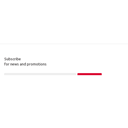
Subscribe
for news and promotions
2026 © Pinall.org
Company
Information