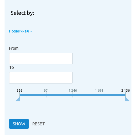
Select by:
Розничная
From
To
356
801
1 246
1 691
2 136