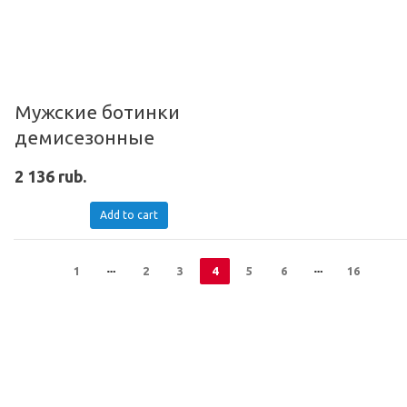
Мужские ботинки
демисезонные
2 136 rub.
Add to cart
1
2
3
4
5
6
16