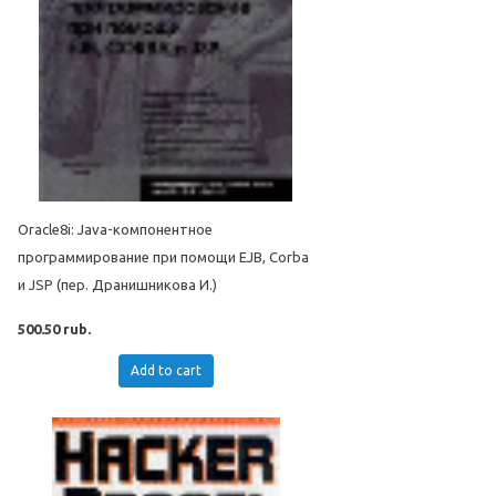
Oracle8i: Java-компонентное
программирование при помощи EJB, Corba
и JSP (пер. Дранишникова И.)
500.50 rub.
Add to cart