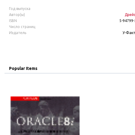
Год выпуска
Автор(ы)
Дрейф
ISBN
5-94799-
Число страниц
Издатель
У-Фак
Popular Items