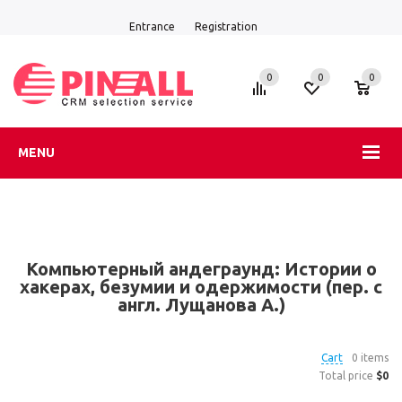
Entrance
Registration
0
0
0
MENU
Компьютерный андеграунд: Истории о
хакерах, безумии и одержимости (пер. с
англ. Лущанова А.)
Cart
0 items
Total price
$0