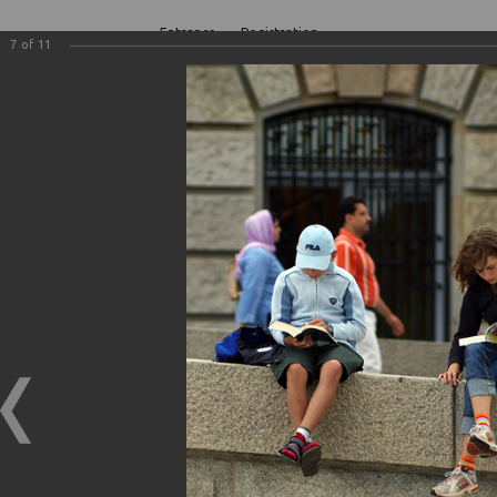
Entrance
Registration
7
of
11
0
0
0
MENU
Мой альбом
Мой альбом