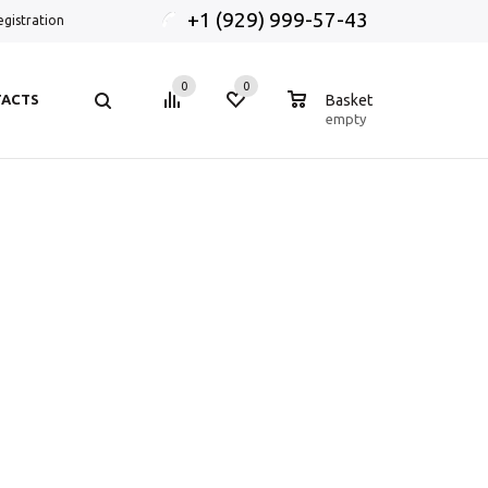
+1 (929) 999-57-43
egistration
0
0
0
ACTS
Basket
empty