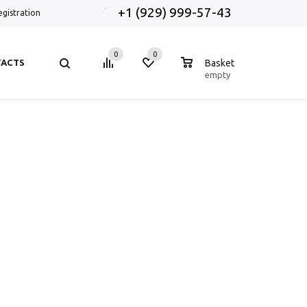
+1 (929) 999-57-43
egistration
0
0
0
ACTS
Basket
empty