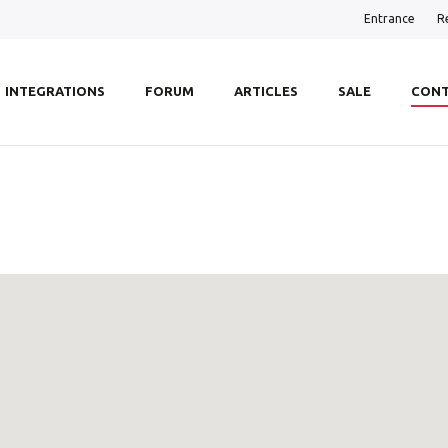
Entrance
R
INTEGRATIONS
FORUM
ARTICLES
SALE
CONT