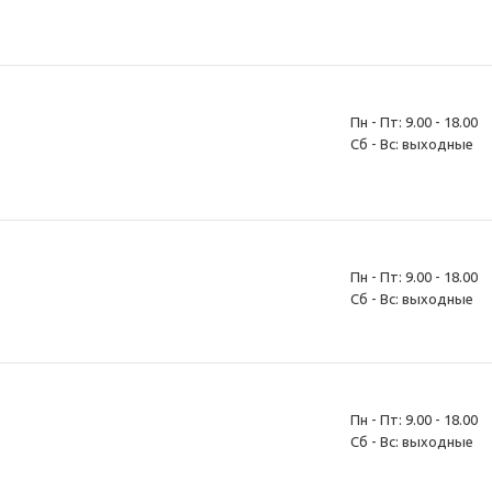
Пн - Пт: 9.00 - 18.00
Сб - Вс: выходные
Пн - Пт: 9.00 - 18.00
Сб - Вс: выходные
Пн - Пт: 9.00 - 18.00
Сб - Вс: выходные