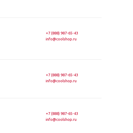
+7 (888) 987-65-43
info@coolshop.ru
+7 (888) 987-65-43
info@coolshop.ru
+7 (888) 987-65-43
info@coolshop.ru